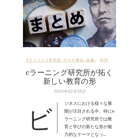
Eラーニング研究所
,
マルチ商品
,
金融
評判
eラーニング研究所が拓く
新しい教育の形
2024年10月18日
ビジネスにおける様々な展
開が注目される中、特にe
ラーニング研究所では教
育と学びの新たな形が魅
力的なテーマとなっ…