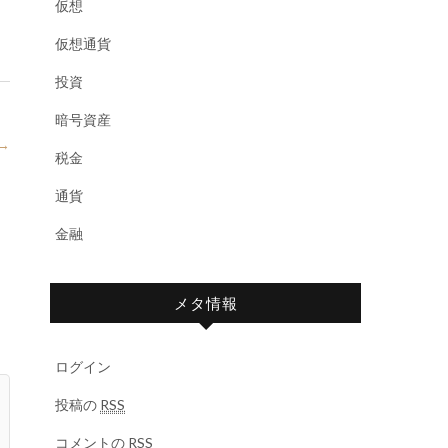
仮想
仮想通貨
投資
暗号資産
→
税金
通貨
金融
メタ情報
ログイン
投稿の
RSS
コメントの
RSS