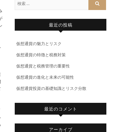
み
が
最近の投稿
ン
仮想通貨の魅力とリスク
れ
と
仮想通貨の特徴と税務対策
仮想通貨と税務管理の重要性
産
仮想通貨の進化と未来の可能性
開
仮想通貨投資の基礎知識とリスク分散
言
最近のコメント
タ
る
あ
アーカイブ