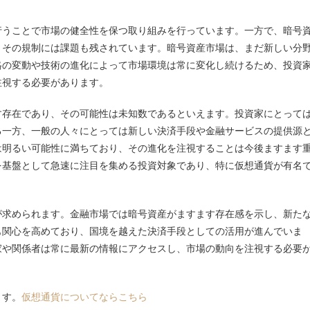
行うことで市場の健全性を保つ取り組みを行っています。一方で、暗号
、その規制には課題も残されています。暗号資産市場は、まだ新しい分
格の変動や技術の進化によって市場環境は常に変化し続けるため、投資
注視する必要があります。
す存在であり、その可能性は未知数であるといえます。投資家にとって
る一方、一般の人々にとっては新しい決済手段や金融サービスの提供源
は明るい可能性に満ちており、その進化を注視することは今後ますます
を基盤として急速に注目を集める投資対象であり、特に仮想通貨が有名
が求められます。金融市場では暗号資産がますます存在感を示し、新た
も関心を高めており、国境を越えた決済手段としての活用が進んでいま
家や関係者は常に最新の情報にアクセスし、市場の動向を注視する必要
ます。
仮想通貨についてならこちら